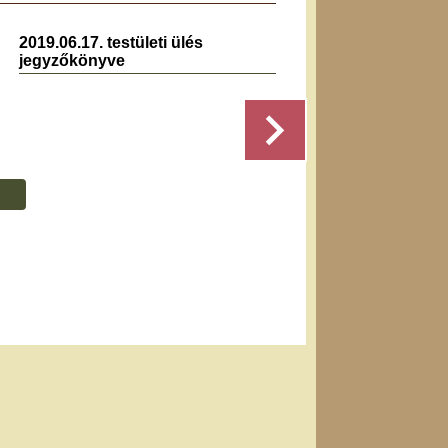
2019.06.17. testületi ülés
2020.0
jegyzőkönyve
jegyz
Részletek