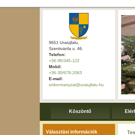
9651 Uraiújfalu,
Szentivánfa u. 46.
Telefon:
+36-95/345-122
Mobil:
+36-30/678-2063
E-mail:
onkormanyzat@uraiujfalu.hu
Köszöntő
Elér
Választási információk
Tes