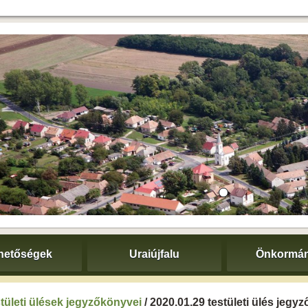
hetőségek
Uraiújfalu
Önkormán
tületi ülések jegyzőkönyvei
/ 2020.01.29 testületi ülés jegy