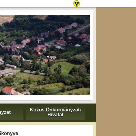
Közös Önkormányzati
yzat
Hivatal
zőkönyve