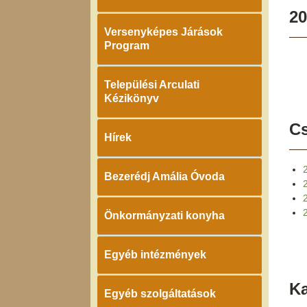
20
Versenyképes Járások
Program
Települési Arculati
Kézikönyv
Cs
Hírek
Bezerédj Amália Óvoda
2
Önkormányzati konyha
Egyéb intézmények
K
Egyéb szolgáltatások