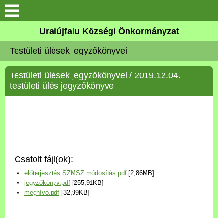
Köszöntő
Uraiújfalu Községi Önkormányzat
Testületi ülések jegyzőkönyvei
Elérhetőségek
Testületi ülések jegyzőkönyvei
/ 2019.12.04.
Uraiújfalu
testületi ülés jegyzőkönyve
Önkormányzat
Közös Önkormányzati
Hivatal
Csatolt fájl(ok):
Választási információk
előterjesztés SZMSZ módosítás.pdf
[2,86MB]
jegyzőkönyv.pdf
[255,91KB]
Versenyképes Járások
meghívó.pdf
[32,99KB]
Program