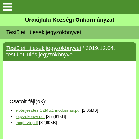
Köszöntő
Uraiújfalu Községi Önkormányzat
Testületi ülések jegyzőkönyvei
Elérhetőségek
Testületi ülések jegyzőkönyvei
/ 2019.12.04.
Uraiújfalu
testületi ülés jegyzőkönyve
Önkormányzat
Közös Önkormányzati
Hivatal
Csatolt fájl(ok):
Választási információk
előterjesztés SZMSZ módosítás.pdf
[2,86MB]
jegyzőkönyv.pdf
[255,91KB]
Versenyképes Járások
meghívó.pdf
[32,99KB]
Program