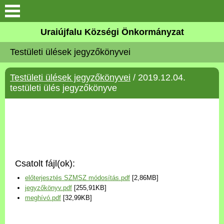
Köszöntő
Uraiújfalu Községi Önkormányzat
Testületi ülések jegyzőkönyvei
Elérhetőségek
Testületi ülések jegyzőkönyvei
/ 2019.12.04.
Uraiújfalu
testületi ülés jegyzőkönyve
Önkormányzat
Közös Önkormányzati
Hivatal
Csatolt fájl(ok):
Választási információk
előterjesztés SZMSZ módosítás.pdf
[2,86MB]
jegyzőkönyv.pdf
[255,91KB]
Versenyképes Járások
meghívó.pdf
[32,99KB]
Program