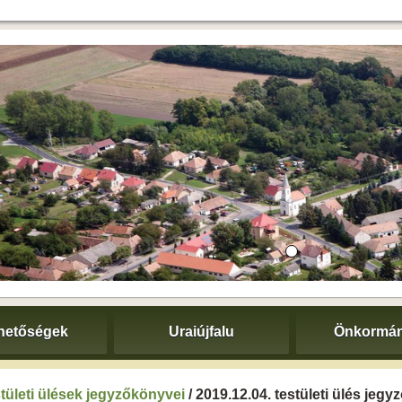
hetőségek
Uraiújfalu
Önkormán
tületi ülések jegyzőkönyvei
/ 2019.12.04. testületi ülés jeg