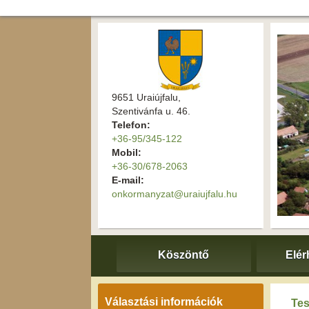
9651 Uraiújfalu,
Szentivánfa u. 46.
Telefon:
+36-95/345-122
Mobil:
+36-30/678-2063
E-mail:
onkormanyzat@uraiujfalu.hu
Köszöntő
Elér
Választási információk
Tes