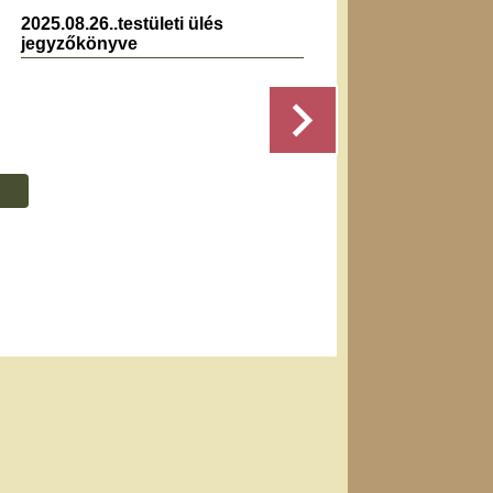
2025.08.26..testületi ülés
2022.0
jegyzőkönyve
jegyző
Részletek