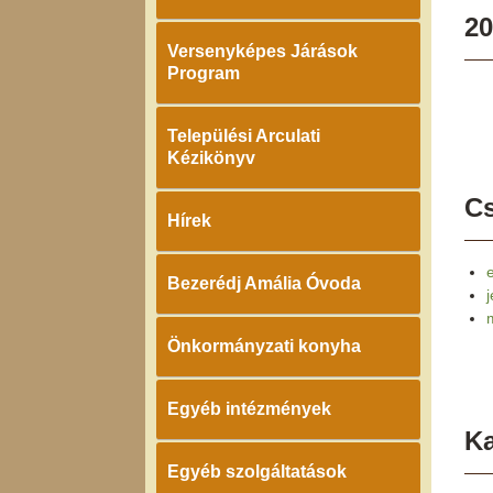
20
Versenyképes Járások
Program
Települési Arculati
Kézikönyv
Cs
Hírek
Bezerédj Amália Óvoda
Önkormányzati konyha
Egyéb intézmények
K
Egyéb szolgáltatások