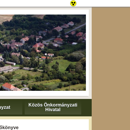
Közös Önkormányzati
yzat
Hivatal
yzőkönyve