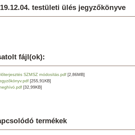
19.12.04. testületi ülés jegyzőkönyve
atolt fájl(ok):
előterjesztés SZMSZ módosítás.pdf
[2,86MB]
jegyzőkönyv.pdf
[255,91KB]
meghívó.pdf
[32,99KB]
apcsolódó termékek