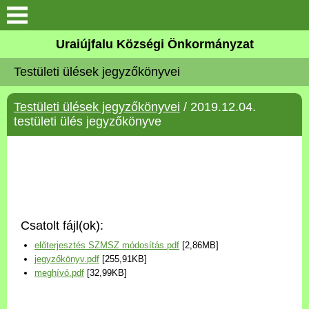
Köszöntő
Uraiújfalu Községi Önkormányzat
Testületi ülések jegyzőkönyvei
Elérhetőségek
Testületi ülések jegyzőkönyvei
/ 2019.12.04.
Uraiújfalu
testületi ülés jegyzőkönyve
Önkormányzat
Közös Önkormányzati
Hivatal
Csatolt fájl(ok):
Választási információk
előterjesztés SZMSZ módosítás.pdf
[2,86MB]
jegyzőkönyv.pdf
[255,91KB]
Versenyképes Járások
meghívó.pdf
[32,99KB]
Program