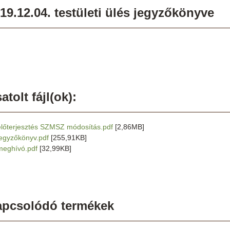
19.12.04. testületi ülés jegyzőkönyve
atolt fájl(ok):
előterjesztés SZMSZ módosítás.pdf
[2,86MB]
jegyzőkönyv.pdf
[255,91KB]
meghívó.pdf
[32,99KB]
apcsolódó termékek