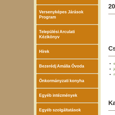
20
Versenyképes Járások
Program
Települési Arculati
Kézikönyv
Cs
Hírek
Bezerédj Amália Óvoda
Önkormányzati konyha
Egyéb intézmények
K
Egyéb szolgáltatások