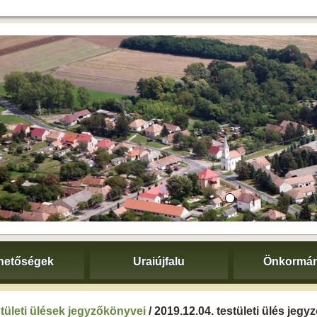
hetőségek
Uraiújfalu
Önkormán
tületi ülések jegyzőkönyvei
/ 2019.12.04. testületi ülés jeg