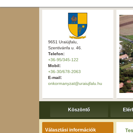
9651 Uraiújfalu,
Szentivánfa u. 46.
Telefon:
+36-95/345-122
Mobil:
+36-30/678-2063
E-mail:
onkormanyzat@uraiujfalu.hu
Köszöntő
Elér
Választási információk
Tes