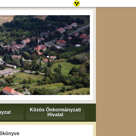
Közös Önkormányzati
yzat
Hivatal
yzőkönyve