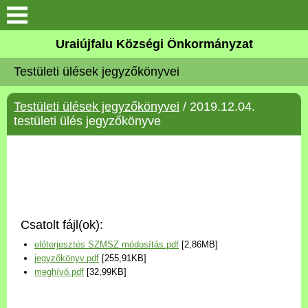
Köszöntő
Uraiújfalu Községi Önkormányzat
Testületi ülések jegyzőkönyvei
Elérhetőségek
Testületi ülések jegyzőkönyvei
/ 2019.12.04.
Uraiújfalu
testületi ülés jegyzőkönyve
Önkormányzat
Közös Önkormányzati
Hivatal
Csatolt fájl(ok):
Választási információk
előterjesztés SZMSZ módosítás.pdf
[2,86MB]
jegyzőkönyv.pdf
[255,91KB]
Versenyképes Járások
meghívó.pdf
[32,99KB]
Program