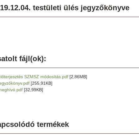
19.12.04. testületi ülés jegyzőkönyve
atolt fájl(ok):
előterjesztés SZMSZ módosítás.pdf
[2,86MB]
jegyzőkönyv.pdf
[255,91KB]
meghívó.pdf
[32,99KB]
apcsolódó termékek