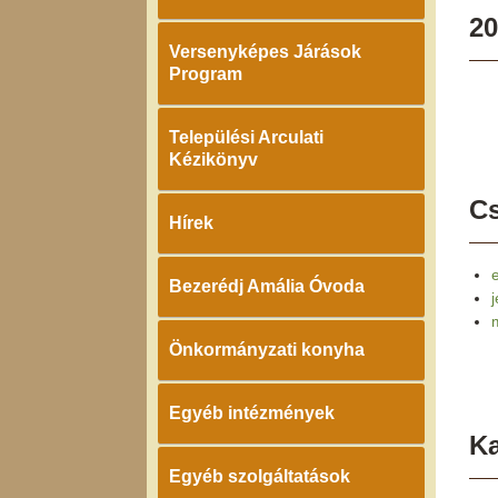
20
Versenyképes Járások
Program
Települési Arculati
Kézikönyv
Cs
Hírek
Bezerédj Amália Óvoda
Önkormányzati konyha
Egyéb intézmények
K
Egyéb szolgáltatások