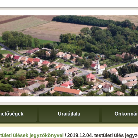
hetőségek
Uraiújfalu
Önkormán
tületi ülések jegyzőkönyvei
/ 2019.12.04. testületi ülés jeg