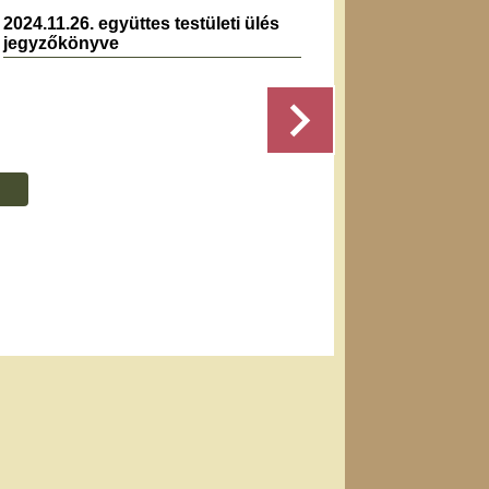
2024.11.26. együttes testületi ülés
2022.0
jegyzőkönyve
jegyz
Részletek