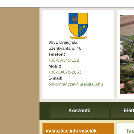
9651 Uraiújfalu,
Szentivánfa u. 46.
Telefon:
+36-95/345-122
Mobil:
+36-30/678-2063
E-mail:
onkormanyzat@uraiujfalu.hu
Köszöntő
Elér
Választási információk
Tes