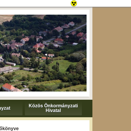
Közös Önkormányzati
yzat
Hivatal
yzőkönyve