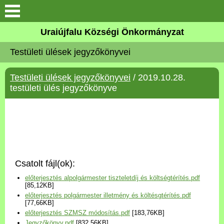
Köszöntő
Uraiújfalu Községi Önkormányzat
Testületi ülések jegyzőkönyvei
Elérhetőségek
Testületi ülések jegyzőkönyvei
/ 2019.10.28.
Uraiújfalu
testületi ülés jegyzőkönyve
Önkormányzat
Közös Önkormányzati
Hivatal
Csatolt fájl(ok):
Választási információk
előterjesztés alpolgármester tiszteletdíj és költségtérítés.pdf
[85,12KB]
előterjesztés polgármester illetmény és költésgtérítés.pdf
Versenyképes Járások
[77,66KB]
Program
előterjesztés SZMSZ módosítás.pdf
[183,76KB]
Jegyzőkönyv.pdf
[832,56KB]