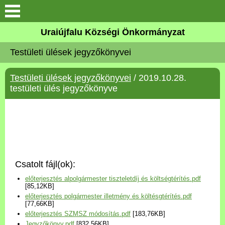
Köszöntő
Uraiújfalu Községi Önkormányzat
Testületi ülések jegyzőkönyvei
Elérhetőségek
Testületi ülések jegyzőkönyvei
/ 2019.10.28.
Uraiújfalu
testületi ülés jegyzőkönyve
Önkormányzat
Közös Önkormányzati
Hivatal
Csatolt fájl(ok):
Választási információk
előterjesztés alpolgármester tiszteletdíj és költségtérítés.pdf
[85,12KB]
előterjesztés polgármester illetmény és költésgtérítés.pdf
Versenyképes Járások
[77,66KB]
Program
előterjesztés SZMSZ módosítás.pdf
[183,76KB]
Jegyzőkönyv.pdf
[832,56KB]