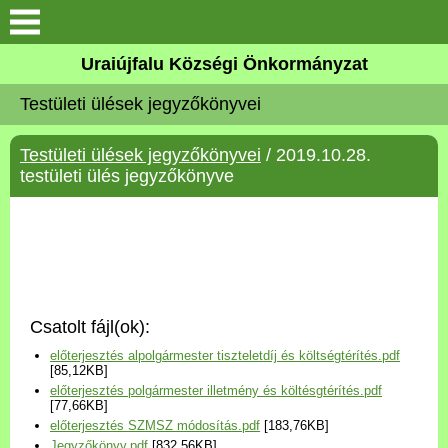
Köszöntő
Uraiújfalu Községi Önkormányzat
Testületi ülések jegyzőkönyvei
Elérhetőségek
Testületi ülések jegyzőkönyvei
/ 2019.10.28.
Uraiújfalu
testületi ülés jegyzőkönyve
Önkormányzat
Közös Önkormányzati
Hivatal
Csatolt fájl(ok):
Választási információk
előterjesztés alpolgármester tiszteletdíj és költségtérítés.pdf
[85,12KB]
előterjesztés polgármester illetmény és költésgtérítés.pdf
Versenyképes Járások
[77,66KB]
Program
előterjesztés SZMSZ módosítás.pdf
[183,76KB]
Jegyzőkönyv.pdf
[832,56KB]