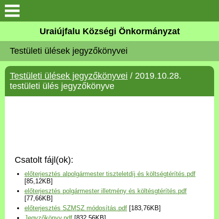
Köszöntő
Uraiújfalu Községi Önkormányzat
Testületi ülések jegyzőkönyvei
Elérhetőségek
Testületi ülések jegyzőkönyvei
/ 2019.10.28.
Uraiújfalu
testületi ülés jegyzőkönyve
Önkormányzat
Közös Önkormányzati
Hivatal
Csatolt fájl(ok):
Választási információk
előterjesztés alpolgármester tiszteletdíj és költségtérítés.pdf
[85,12KB]
előterjesztés polgármester illetmény és költésgtérítés.pdf
Versenyképes Járások
[77,66KB]
Program
előterjesztés SZMSZ módosítás.pdf
[183,76KB]
Jegyzőkönyv.pdf
[832,56KB]