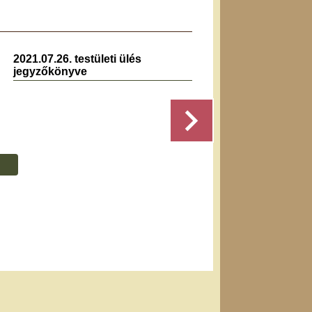
2021.07.26. testületi ülés
2023.0
jegyzőkönyve
jegyz
Részletek