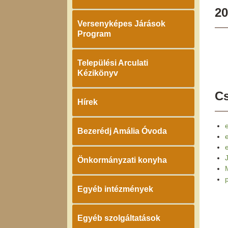
20
Versenyképes Járások
Program
Települési Arculati
Kézikönyv
Cs
Hírek
e
Bezerédj Amália Óvoda
Önkormányzati konyha
Egyéb intézmények
Egyéb szolgáltatások