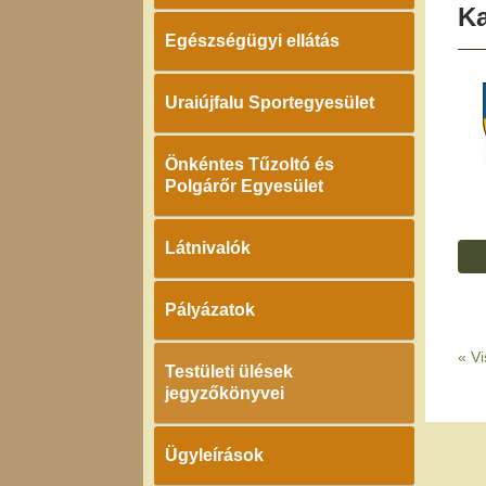
K
Egészségügyi ellátás
Uraiújfalu Sportegyesület
Önkéntes Tűzoltó és
Polgárőr Egyesület
Látnivalók
Pályázatok
«
Vi
Testületi ülések
jegyzőkönyvei
Ügyleírások