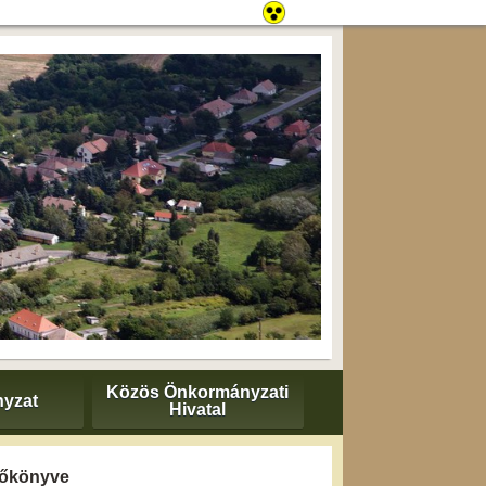
Közös Önkormányzati
yzat
Hivatal
yzőkönyve