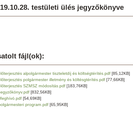
19.10.28. testületi ülés jegyzőkönyve
atolt fájl(ok):
lőterjesztés alpolgármester tiszteletdíj és költségtérítés.pdf
[85,12KB]
előterjesztés polgármester illetmény és költésgtérítés.pdf
[77,66KB]
előterjesztés SZMSZ módosítás.pdf
[183,76KB]
Jegyzőkönyv.pdf
[832,56KB]
Meghívó.pdf
[54,69KB]
polgármesteri program.pdf
[65,95KB]