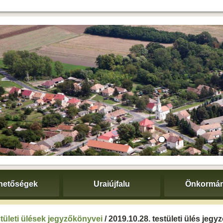
hetőségek
Uraiújfalu
Önkormán
tületi ülések jegyzőkönyvei
/ 2019.10.28. testületi ülés jeg