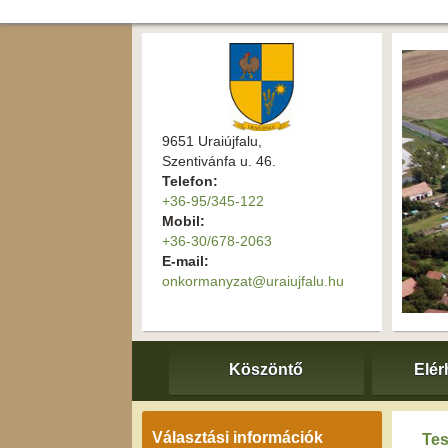
9651 Uraiújfalu,
Szentivánfa u. 46.
Telefon:
+36-95/345-122
Mobil:
+36-30/678-2063
E-mail:
onkormanyzat@uraiujfalu.hu
Köszöntő
Elér
Választási információk
Tes