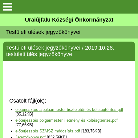
Köszöntő
Uraiújfalu Községi Önkormányzat
Testületi ülések jegyzőkönyvei
Elérhetőségek
Testületi ülések jegyzőkönyvei
/ 2019.10.28.
Uraiújfalu
testületi ülés jegyzőkönyve
Önkormányzat
Közös Önkormányzati
Hivatal
Csatolt fájl(ok):
Választási információk
előterjesztés alpolgármester tiszteletdíj és költségtérítés.pdf
[85,12KB]
előterjesztés polgármester illetmény és költésgtérítés.pdf
Versenyképes Járások
[77,66KB]
Program
előterjesztés SZMSZ módosítás.pdf
[183,76KB]
Jegyzőkönyv.pdf
[832,56KB]