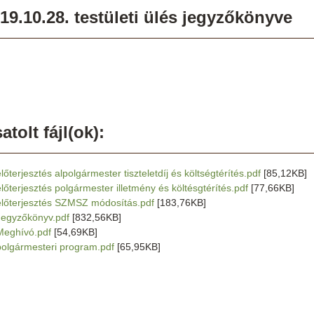
19.10.28. testületi ülés jegyzőkönyve
atolt fájl(ok):
lőterjesztés alpolgármester tiszteletdíj és költségtérítés.pdf
[85,12KB]
előterjesztés polgármester illetmény és költésgtérítés.pdf
[77,66KB]
előterjesztés SZMSZ módosítás.pdf
[183,76KB]
Jegyzőkönyv.pdf
[832,56KB]
Meghívó.pdf
[54,69KB]
polgármesteri program.pdf
[65,95KB]