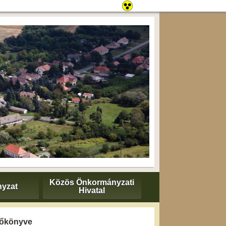
Közös Önkormányzati
yzat
Hivatal
yzőkönyve