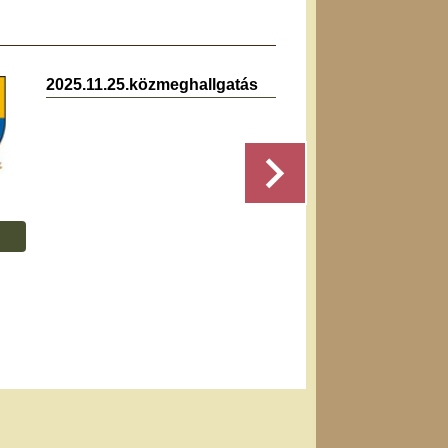
2025.11.25.közmeghallgatás
2019.0
jegyz
Részletek