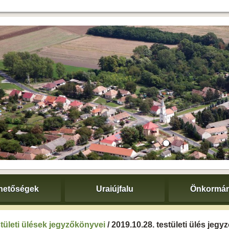
hetőségek
Uraiújfalu
Önkormán
tületi ülések jegyzőkönyvei
/ 2019.10.28. testületi ülés jeg