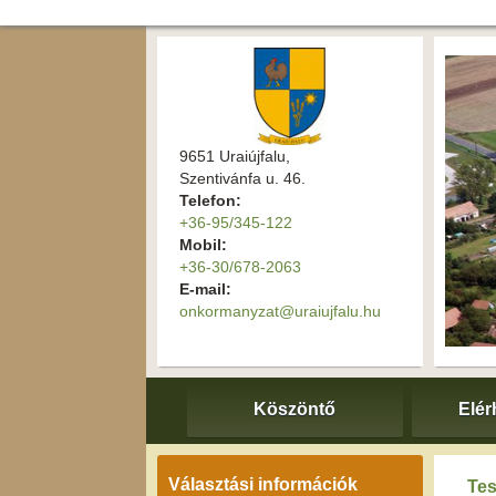
9651 Uraiújfalu,
Szentivánfa u. 46.
Telefon:
+36-95/345-122
Mobil:
+36-30/678-2063
E-mail:
onkormanyzat@uraiujfalu.hu
Köszöntő
Elér
Választási információk
Tes