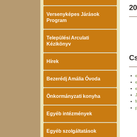
20
Versenyképes Járások
Program
Települési Arculati
Kézikönyv
Cs
Hírek
e
Bezerédj Amália Óvoda
Önkormányzati konyha
Egyéb intézmények
Egyéb szolgáltatások