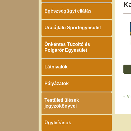
K
Egészségügyi ellátás
Uraiújfalu Sportegyesület
Önkéntes Tűzoltó és
Polgárőr Egyesület
Látnivalók
Pályázatok
«
Vi
Testületi ülések
jegyzőkönyvei
Ügyleírások