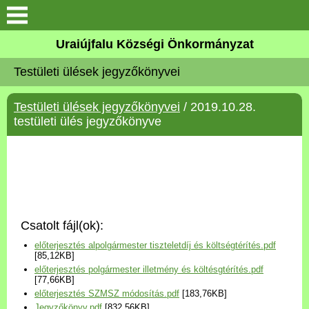
Köszöntő
Uraiújfalu Községi Önkormányzat
Testületi ülések jegyzőkönyvei
Elérhetőségek
Testületi ülések jegyzőkönyvei
/ 2019.10.28.
Uraiújfalu
testületi ülés jegyzőkönyve
Önkormányzat
Közös Önkormányzati
Hivatal
Csatolt fájl(ok):
Választási információk
előterjesztés alpolgármester tiszteletdíj és költségtérítés.pdf
[85,12KB]
előterjesztés polgármester illetmény és költésgtérítés.pdf
Versenyképes Járások
[77,66KB]
Program
előterjesztés SZMSZ módosítás.pdf
[183,76KB]
Jegyzőkönyv.pdf
[832,56KB]