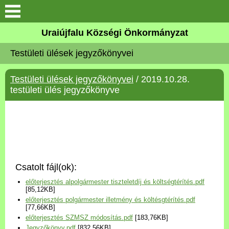
Köszöntő
Uraiújfalu Községi Önkormányzat
Testületi ülések jegyzőkönyvei
Elérhetőségek
Testületi ülések jegyzőkönyvei
/ 2019.10.28.
Uraiújfalu
testületi ülés jegyzőkönyve
Önkormányzat
Közös Önkormányzati
Hivatal
Csatolt fájl(ok):
Választási információk
előterjesztés alpolgármester tiszteletdíj és költségtérítés.pdf
[85,12KB]
előterjesztés polgármester illetmény és költésgtérítés.pdf
Versenyképes Járások
[77,66KB]
Program
előterjesztés SZMSZ módosítás.pdf
[183,76KB]
Jegyzőkönyv.pdf
[832,56KB]