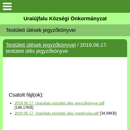
Köszöntő
Uraiújfalu Községi Önkormányzat
Testületi ülések jegyzőkönyvei
Elérhetőségek
Testületi ülések jegyzőkönyvei
/ 2019.06.17.
Uraiújfalu
testületi ülés jegyzőkönyve
Önkormányzat
Közös Önkormányzati
Hivatal
Csatolt fájl(ok):
Választási információk
2019.06.17. Uraiújfalu testületi ülés jegyzőkönyve.pdf
[149,17KB]
2019.06.17. Uraiújfalu testületi ülés meghívója.pdf
[34,94KB]
Versenyképes Járások
Program