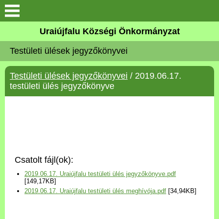
Köszöntő
Uraiújfalu Községi Önkormányzat
Testületi ülések jegyzőkönyvei
Elérhetőségek
Testületi ülések jegyzőkönyvei
/ 2019.06.17.
Uraiújfalu
testületi ülés jegyzőkönyve
Önkormányzat
Közös Önkormányzati
Hivatal
Csatolt fájl(ok):
Választási információk
2019.06.17. Uraiújfalu testületi ülés jegyzőkönyve.pdf
[149,17KB]
2019.06.17. Uraiújfalu testületi ülés meghívója.pdf
[34,94KB]
Versenyképes Járások
Program