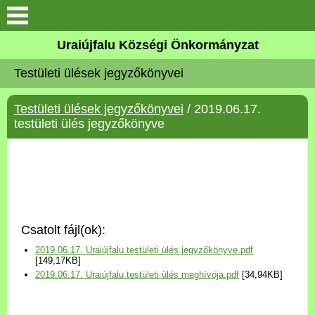
Köszöntő
Uraiújfalu Községi Önkormányzat
Testületi ülések jegyzőkönyvei
Elérhetőségek
Testületi ülések jegyzőkönyvei
/ 2019.06.17.
Uraiújfalu
testületi ülés jegyzőkönyve
Önkormányzat
Közös Önkormányzati
Hivatal
Csatolt fájl(ok):
Választási információk
2019.06.17. Uraiújfalu testületi ülés jegyzőkönyve.pdf
[149,17KB]
2019.06.17. Uraiújfalu testületi ülés meghívója.pdf
[34,94KB]
Versenyképes Járások
Program