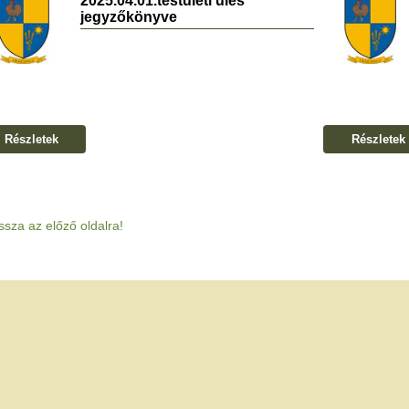
2025.04.01.testületi ülés
jegyzőkönyve
Részletek
Részletek
ssza az előző oldalra!