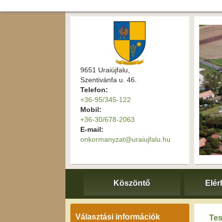
9651 Uraiújfalu,
Szentivánfa u. 46.
Telefon:
+36-95/345-122
Mobil:
+36-30/678-2063
E-mail:
onkormanyzat@uraiujfalu.hu
Köszöntő
Elér
Választási információk
Tes