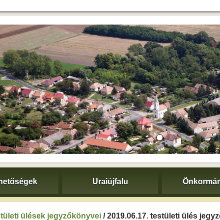
hetőségek
Uraiújfalu
Önkormán
tületi ülések jegyzőkönyvei
/ 2019.06.17. testületi ülés jeg