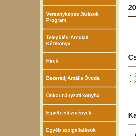
20
Versenyképes Járások
Program
Települési Arculati
Kézikönyv
Cs
Hírek
Bezerédj Amália Óvoda
Önkormányzati konyha
Egyéb intézmények
K
Egyéb szolgáltatások