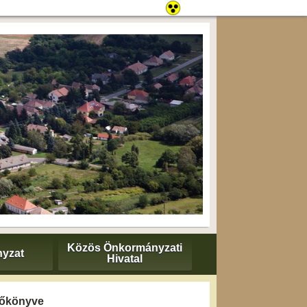
Közös Önkormányzati
yzat
Hivatal
yzőkönyve