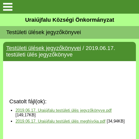
Köszöntő
Uraiújfalu Községi Önkormányzat
Testületi ülések jegyzőkönyvei
Elérhetőségek
Testületi ülések jegyzőkönyvei
/ 2019.06.17.
Uraiújfalu
testületi ülés jegyzőkönyve
Önkormányzat
Közös Önkormányzati
Hivatal
Csatolt fájl(ok):
Választási információk
2019.06.17. Uraiújfalu testületi ülés jegyzőkönyve.pdf
[149,17KB]
2019.06.17. Uraiújfalu testületi ülés meghívója.pdf
[34,94KB]
Versenyképes Járások
Program