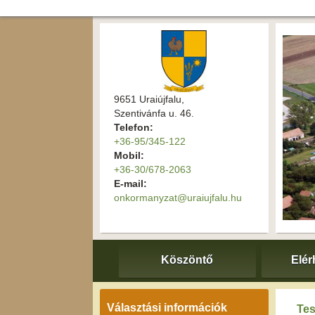
9651 Uraiújfalu,
Szentivánfa u. 46.
Telefon:
+36-95/345-122
Mobil:
+36-30/678-2063
E-mail:
onkormanyzat@uraiujfalu.hu
Köszöntő
Elér
Választási információk
Tes