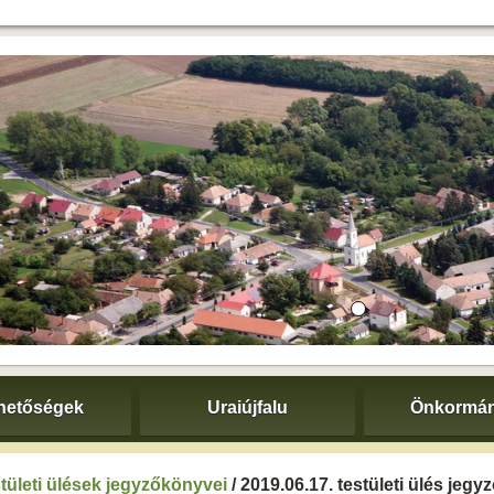
hetőségek
Uraiújfalu
Önkormán
tületi ülések jegyzőkönyvei
/ 2019.06.17. testületi ülés jeg