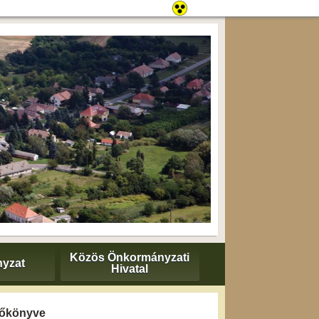
Közös Önkormányzati
yzat
Hivatal
yzőkönyve