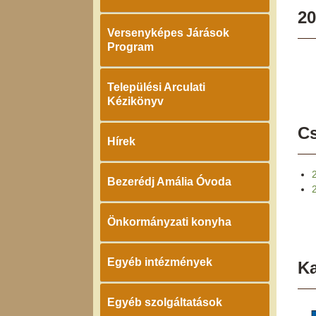
20
Versenyképes Járások
Program
Települési Arculati
Kézikönyv
Cs
Hírek
Bezerédj Amália Óvoda
Önkormányzati konyha
Egyéb intézmények
K
Egyéb szolgáltatások