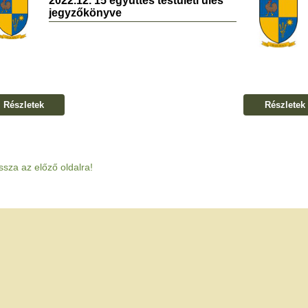
2022.12. 15 együttes testületi ülés
jegyzőkönyve
Részletek
Részletek
ssza az előző oldalra!