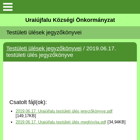
Köszöntő
Uraiújfalu Községi Önkormányzat
Testületi ülések jegyzőkönyvei
Elérhetőségek
Testületi ülések jegyzőkönyvei
/ 2019.06.17.
Uraiújfalu
testületi ülés jegyzőkönyve
Önkormányzat
Közös Önkormányzati
Hivatal
Csatolt fájl(ok):
Választási információk
2019.06.17. Uraiújfalu testületi ülés jegyzőkönyve.pdf
[149,17KB]
2019.06.17. Uraiújfalu testületi ülés meghívója.pdf
[34,94KB]
Versenyképes Járások
Program