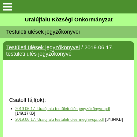
Köszöntő
Uraiújfalu Községi Önkormányzat
Testületi ülések jegyzőkönyvei
Elérhetőségek
Testületi ülések jegyzőkönyvei
/ 2019.06.17.
Uraiújfalu
testületi ülés jegyzőkönyve
Önkormányzat
Közös Önkormányzati
Hivatal
Csatolt fájl(ok):
Választási információk
2019.06.17. Uraiújfalu testületi ülés jegyzőkönyve.pdf
[149,17KB]
2019.06.17. Uraiújfalu testületi ülés meghívója.pdf
[34,94KB]
Versenyképes Járások
Program