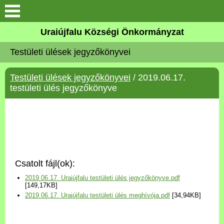
Köszöntő
Uraiújfalu Községi Önkormányzat
Testületi ülések jegyzőkönyvei
Elérhetőségek
Testületi ülések jegyzőkönyvei
/ 2019.06.17.
Uraiújfalu
testületi ülés jegyzőkönyve
Önkormányzat
Közös Önkormányzati
Hivatal
Csatolt fájl(ok):
Választási információk
2019.06.17. Uraiújfalu testületi ülés jegyzőkönyve.pdf
[149,17KB]
2019.06.17. Uraiújfalu testületi ülés meghívója.pdf
[34,94KB]
Versenyképes Járások
Program