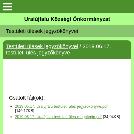
Köszöntő
Uraiújfalu Községi Önkormányzat
Testületi ülések jegyzőkönyvei
Elérhetőségek
Testületi ülések jegyzőkönyvei
/ 2019.06.17.
Uraiújfalu
testületi ülés jegyzőkönyve
Önkormányzat
Közös Önkormányzati
Hivatal
Csatolt fájl(ok):
Választási információk
2019.06.17. Uraiújfalu testületi ülés jegyzőkönyve.pdf
[149,17KB]
2019.06.17. Uraiújfalu testületi ülés meghívója.pdf
[34,94KB]
Versenyképes Járások
Program