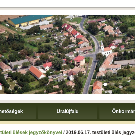
hetőségek
Uraiújfalu
Önkormán
tületi ülések jegyzőkönyvei
/ 2019.06.17. testületi ülés jeg