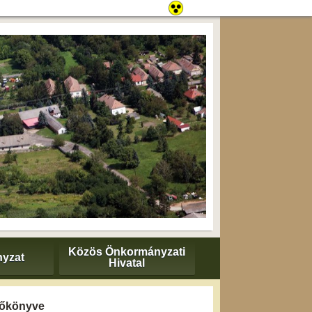
Közös Önkormányzati
yzat
Hivatal
yzőkönyve