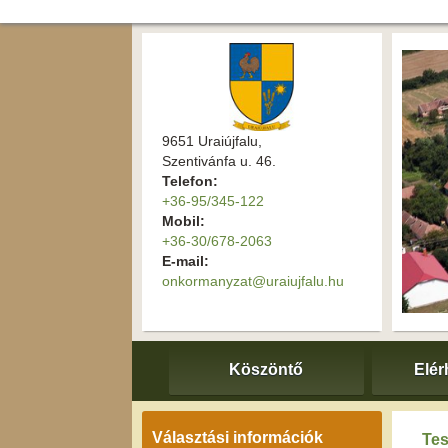
9651 Uraiújfalu,
Szentivánfa u. 46.
Telefon:
+36-95/345-122
Mobil:
+36-30/678-2063
E-mail:
onkormanyzat@uraiujfalu.hu
Köszöntő
Elér
Választási információk
Tes