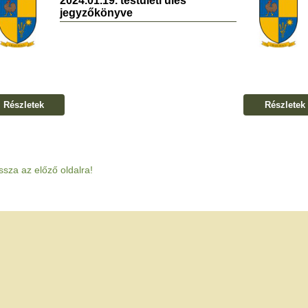
2024.01.19. testületi ülés
jegyzőkönyve
Részletek
Részletek
ssza az előző oldalra!