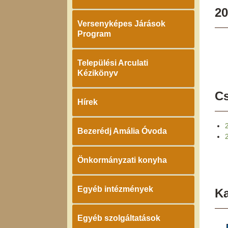
20
Versenyképes Járások
Program
Települési Arculati
Kézikönyv
Cs
Hírek
Bezerédj Amália Óvoda
Önkormányzati konyha
Egyéb intézmények
K
Egyéb szolgáltatások