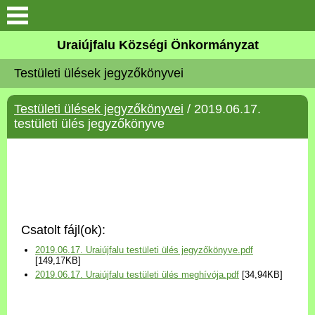
Köszöntő
Uraiújfalu Községi Önkormányzat
Testületi ülések jegyzőkönyvei
Elérhetőségek
Testületi ülések jegyzőkönyvei
/ 2019.06.17.
Uraiújfalu
testületi ülés jegyzőkönyve
Önkormányzat
Közös Önkormányzati
Hivatal
Csatolt fájl(ok):
Választási információk
2019.06.17. Uraiújfalu testületi ülés jegyzőkönyve.pdf
[149,17KB]
2019.06.17. Uraiújfalu testületi ülés meghívója.pdf
[34,94KB]
Versenyképes Járások
Program