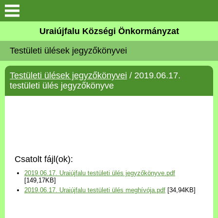
Köszöntő
Uraiújfalu Községi Önkormányzat
Testületi ülések jegyzőkönyvei
Elérhetőségek
Testületi ülések jegyzőkönyvei
/ 2019.06.17.
Uraiújfalu
testületi ülés jegyzőkönyve
Önkormányzat
Közös Önkormányzati
Hivatal
Csatolt fájl(ok):
Választási információk
2019.06.17. Uraiújfalu testületi ülés jegyzőkönyve.pdf
[149,17KB]
2019.06.17. Uraiújfalu testületi ülés meghívója.pdf
[34,94KB]
Versenyképes Járások
Program