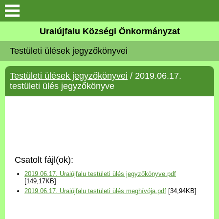
Köszöntő
Uraiújfalu Községi Önkormányzat
Testületi ülések jegyzőkönyvei
Elérhetőségek
Testületi ülések jegyzőkönyvei
/ 2019.06.17.
Uraiújfalu
testületi ülés jegyzőkönyve
Önkormányzat
Közös Önkormányzati
Hivatal
Csatolt fájl(ok):
Választási információk
2019.06.17. Uraiújfalu testületi ülés jegyzőkönyve.pdf
[149,17KB]
2019.06.17. Uraiújfalu testületi ülés meghívója.pdf
[34,94KB]
Versenyképes Járások
Program