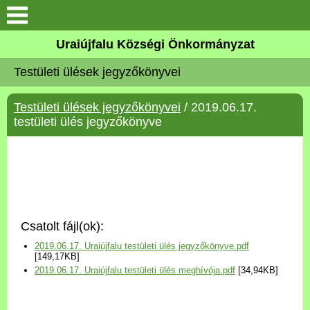
Köszöntő
Uraiújfalu Községi Önkormányzat
Testületi ülések jegyzőkönyvei
Elérhetőségek
Testületi ülések jegyzőkönyvei
/ 2019.06.17.
Uraiújfalu
testületi ülés jegyzőkönyve
Önkormányzat
Közös Önkormányzati
Hivatal
Csatolt fájl(ok):
Választási információk
2019.06.17. Uraiújfalu testületi ülés jegyzőkönyve.pdf
[149,17KB]
2019.06.17. Uraiújfalu testületi ülés meghívója.pdf
[34,94KB]
Versenyképes Járások
Program