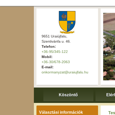
9651 Uraiújfalu,
Szentivánfa u. 46.
Telefon:
+36-95/345-122
Mobil:
+36-30/678-2063
E-mail:
onkormanyzat@uraiujfalu.hu
Köszöntő
Elér
Választási információk
Tes