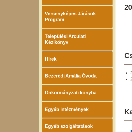
20
Versenyképes Járások
Program
Települési Arculati
Kézikönyv
Cs
Hírek
Bezerédj Amália Óvoda
Önkormányzati konyha
Egyéb intézmények
K
Egyéb szolgáltatások