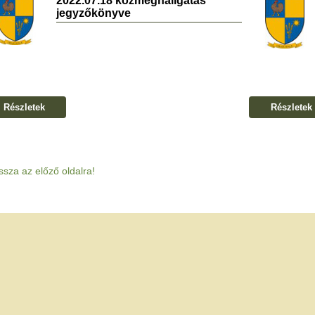
2022.07.18 közmeghallgatás
jegyzőkönyve
Részletek
Részletek
ssza az előző oldalra!