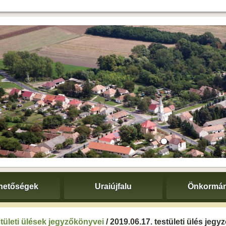
hetőségek
Uraiújfalu
Önkormán
tületi ülések jegyzőkönyvei
/ 2019.06.17. testületi ülés jeg