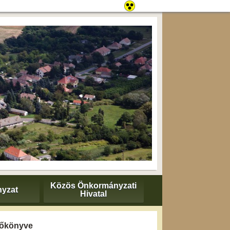
Közös Önkormányzati
yzat
Hivatal
yzőkönyve