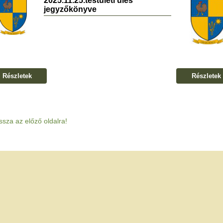
2025.11.25.testületi ülés
jegyzőkönyve
Részletek
Részletek
ssza az előző oldalra!