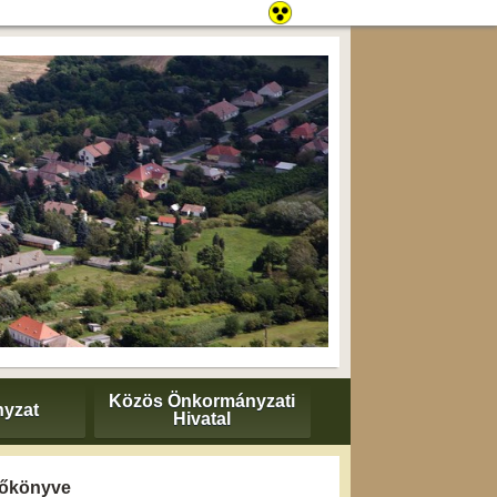
Közös Önkormányzati
yzat
Hivatal
yzőkönyve