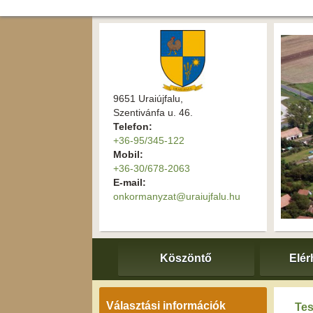
9651 Uraiújfalu,
Szentivánfa u. 46.
Telefon:
+36-95/345-122
Mobil:
+36-30/678-2063
E-mail:
onkormanyzat@uraiujfalu.hu
Köszöntő
Elér
Választási információk
Tes