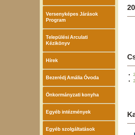
20
Versenyképes Járások
Program
Települési Arculati
Kézikönyv
Cs
Hírek
Bezerédj Amália Óvoda
Önkormányzati konyha
Egyéb intézmények
K
Egyéb szolgáltatások