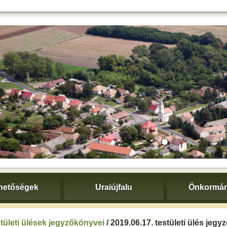
hetőségek
Uraiújfalu
Önkormán
tületi ülések jegyzőkönyvei
/ 2019.06.17. testületi ülés jeg