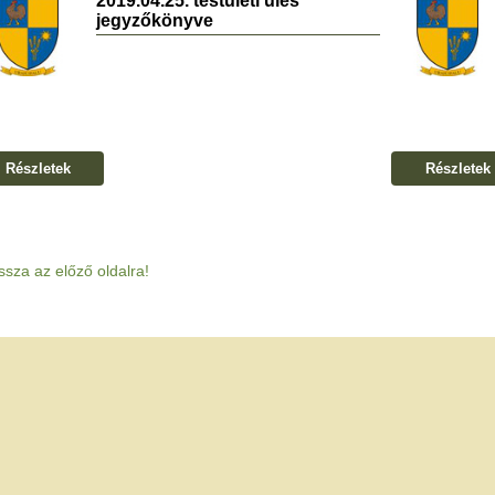
2019.04.25. testületi ülés
jegyzőkönyve
Részletek
Részletek
ssza az előző oldalra!