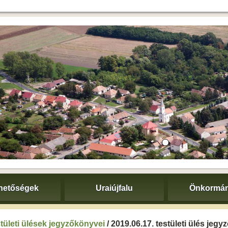
hetőségek
Uraiújfalu
Önkormán
tületi ülések jegyzőkönyvei
/ 2019.06.17. testületi ülés jeg