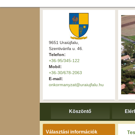
9651 Uraiújfalu,
Szentivánfa u. 46.
Telefon:
+36-95/345-122
Mobil:
+36-30/678-2063
E-mail:
onkormanyzat@uraiujfalu.hu
Köszöntő
Elér
Választási információk
Tes