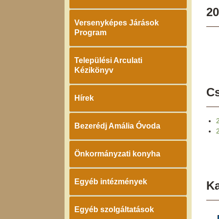
20
Versenyképes Járások
Program
Települési Arculati
Kézikönyv
Cs
Hírek
Bezerédj Amália Óvoda
Önkormányzati konyha
Egyéb intézmények
K
Egyéb szolgáltatások