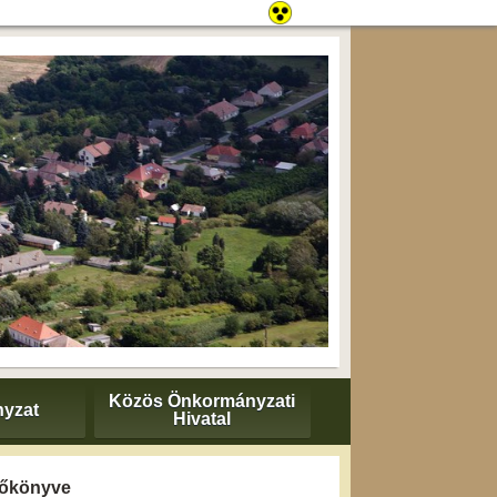
Közös Önkormányzati
yzat
Hivatal
yzőkönyve