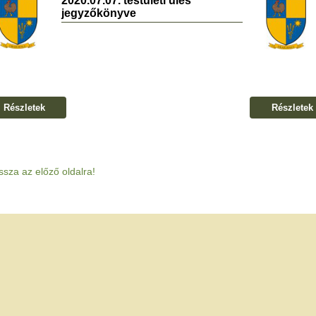
2020.07.07. testületi ülés
jegyzőkönyve
Részletek
Részletek
ssza az előző oldalra!