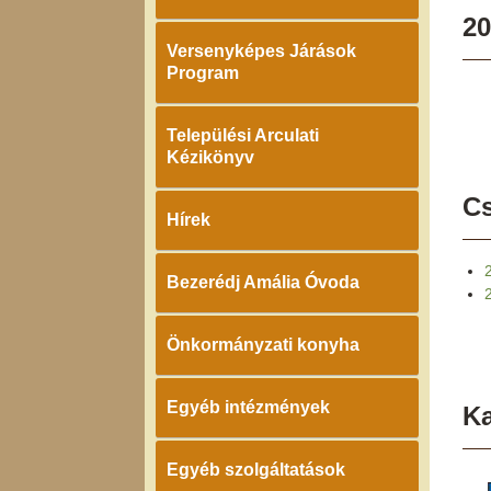
20
Versenyképes Járások
Program
Települési Arculati
Kézikönyv
Cs
Hírek
Bezerédj Amália Óvoda
Önkormányzati konyha
Egyéb intézmények
K
Egyéb szolgáltatások