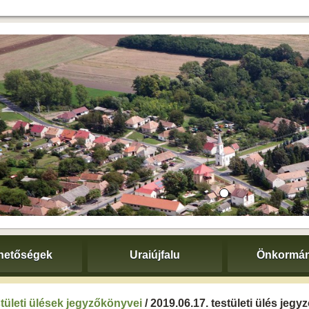
hetőségek
Uraiújfalu
Önkormán
tületi ülések jegyzőkönyvei
/ 2019.06.17. testületi ülés jeg