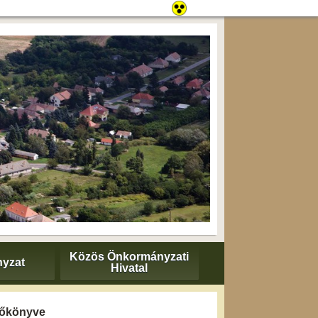
Közös Önkormányzati
yzat
Hivatal
yzőkönyve