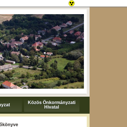
Közös Önkormányzati
yzat
Hivatal
yzőkönyve