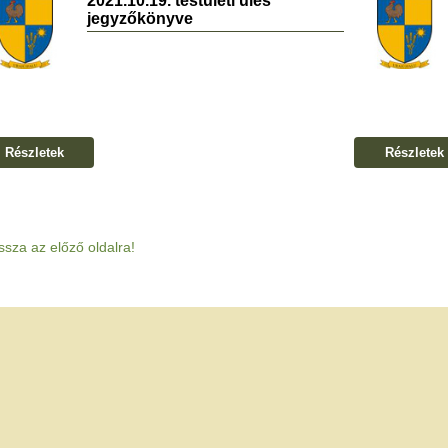
2021.10.19. testületi ülés
jegyzőkönyve
Részletek
Részletek
ssza az előző oldalra!