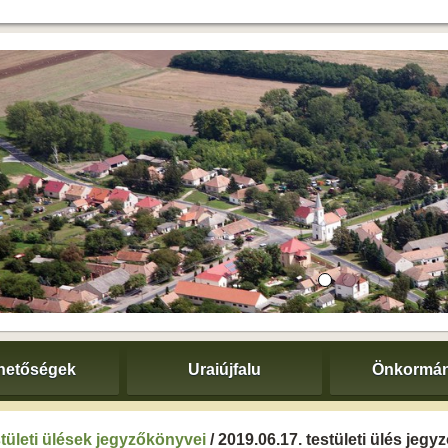
hetőségek
Uraiújfalu
Önkormán
tületi ülések jegyzőkönyvei
/ 2019.06.17. testületi ülés jeg