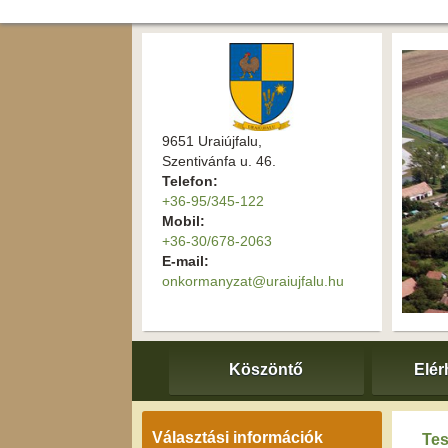
9651 Uraiújfalu,
Szentivánfa u. 46.
Telefon:
+36-95/345-122
Mobil:
+36-30/678-2063
E-mail:
onkormanyzat@uraiujfalu.hu
Köszöntő
Elér
Választási információk
Tes