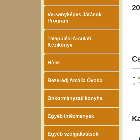
20
Versenyképes Járások
Program
Települési Arculati
Kézikönyv
Cs
Hírek
Bezerédj Amália Óvoda
Önkormányzati konyha
Egyéb intézmények
K
Egyéb szolgáltatások