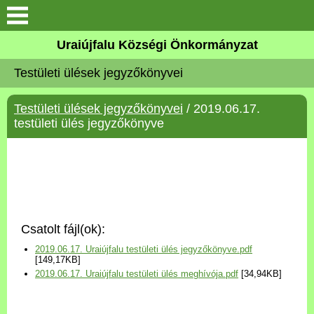
Köszöntő
Uraiújfalu Községi Önkormányzat
Testületi ülések jegyzőkönyvei
Elérhetőségek
Testületi ülések jegyzőkönyvei
/ 2019.06.17.
Uraiújfalu
testületi ülés jegyzőkönyve
Önkormányzat
Közös Önkormányzati
Hivatal
Csatolt fájl(ok):
Választási információk
2019.06.17. Uraiújfalu testületi ülés jegyzőkönyve.pdf
[149,17KB]
2019.06.17. Uraiújfalu testületi ülés meghívója.pdf
[34,94KB]
Versenyképes Járások
Program