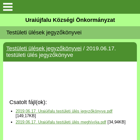
Köszöntő
Uraiújfalu Községi Önkormányzat
Testületi ülések jegyzőkönyvei
Elérhetőségek
Testületi ülések jegyzőkönyvei
/ 2019.06.17.
Uraiújfalu
testületi ülés jegyzőkönyve
Önkormányzat
Közös Önkormányzati
Hivatal
Csatolt fájl(ok):
Választási információk
2019.06.17. Uraiújfalu testületi ülés jegyzőkönyve.pdf
[149,17KB]
2019.06.17. Uraiújfalu testületi ülés meghívója.pdf
[34,94KB]
Versenyképes Járások
Program