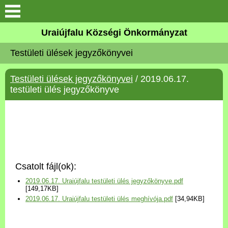
Köszöntő
Uraiújfalu Községi Önkormányzat
Testületi ülések jegyzőkönyvei
Elérhetőségek
Testületi ülések jegyzőkönyvei
/ 2019.06.17.
Uraiújfalu
testületi ülés jegyzőkönyve
Önkormányzat
Közös Önkormányzati
Hivatal
Csatolt fájl(ok):
Választási információk
2019.06.17. Uraiújfalu testületi ülés jegyzőkönyve.pdf
[149,17KB]
2019.06.17. Uraiújfalu testületi ülés meghívója.pdf
[34,94KB]
Versenyképes Járások
Program