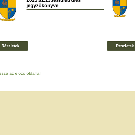
2025.02.13.testületi ülés
jegyzőkönyve
Részletek
Részletek
ssza az előző oldalra!