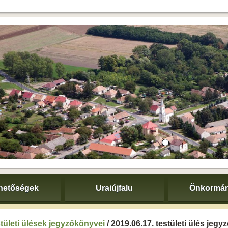
hetőségek
Uraiújfalu
Önkormán
tületi ülések jegyzőkönyvei
/ 2019.06.17. testületi ülés jeg