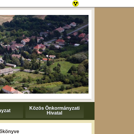
Közös Önkormányzati
yzat
Hivatal
yzőkönyve