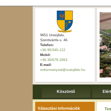
9651 Uraiújfalu,
Szentivánfa u. 46.
Telefon:
+36-95/345-122
Mobil:
+36-30/678-2063
E-mail:
onkormanyzat@uraiujfalu.hu
Köszöntő
Elér
Választási információk
Tes