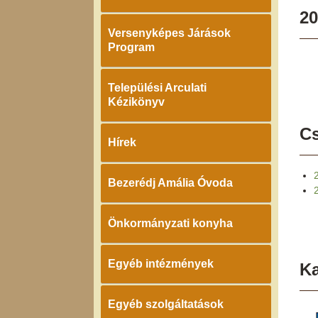
20
Versenyképes Járások
Program
Települési Arculati
Kézikönyv
Cs
Hírek
Bezerédj Amália Óvoda
Önkormányzati konyha
Egyéb intézmények
K
Egyéb szolgáltatások