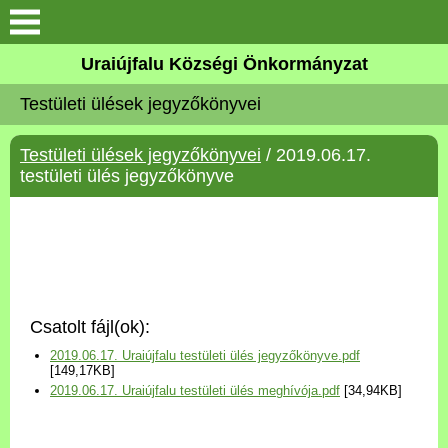
Köszöntő
Uraiújfalu Községi Önkormányzat
Testületi ülések jegyzőkönyvei
Elérhetőségek
Testületi ülések jegyzőkönyvei
/ 2019.06.17.
Uraiújfalu
testületi ülés jegyzőkönyve
Önkormányzat
Közös Önkormányzati
Hivatal
Csatolt fájl(ok):
Választási információk
2019.06.17. Uraiújfalu testületi ülés jegyzőkönyve.pdf
[149,17KB]
2019.06.17. Uraiújfalu testületi ülés meghívója.pdf
[34,94KB]
Versenyképes Járások
Program