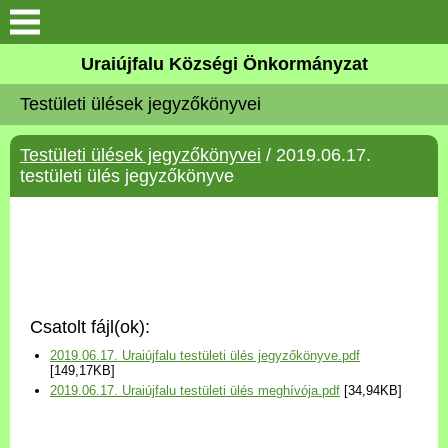
Köszöntő
Uraiújfalu Községi Önkormányzat
Testületi ülések jegyzőkönyvei
Elérhetőségek
Testületi ülések jegyzőkönyvei
/ 2019.06.17.
Uraiújfalu
testületi ülés jegyzőkönyve
Önkormányzat
Közös Önkormányzati
Hivatal
Csatolt fájl(ok):
Választási információk
2019.06.17. Uraiújfalu testületi ülés jegyzőkönyve.pdf
[149,17KB]
2019.06.17. Uraiújfalu testületi ülés meghívója.pdf
[34,94KB]
Versenyképes Járások
Program