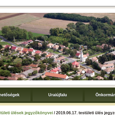
hetőségek
Uraiújfalu
Önkormán
tületi ülések jegyzőkönyvei
/ 2019.06.17. testületi ülés jeg