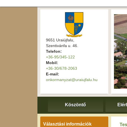
9651 Uraiújfalu,
Szentivánfa u. 46.
Telefon:
+36-95/345-122
Mobil:
+36-30/678-2063
E-mail:
onkormanyzat@uraiujfalu.hu
Köszöntő
Elér
Választási információk
Tes