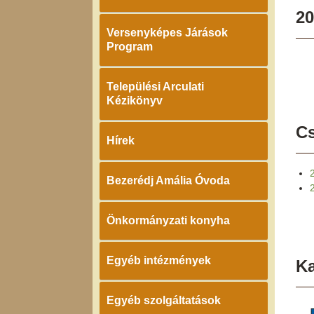
20
Versenyképes Járások
Program
Települési Arculati
Kézikönyv
Cs
Hírek
Bezerédj Amália Óvoda
Önkormányzati konyha
Egyéb intézmények
K
Egyéb szolgáltatások