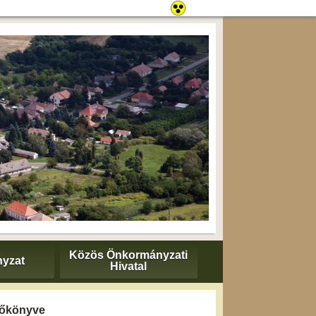
Közös Önkormányzati
yzat
Hivatal
yzőkönyve