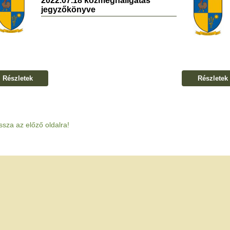
2022.07.18 közmeghallgatás
jegyzőkönyve
Részletek
Részletek
ssza az előző oldalra!