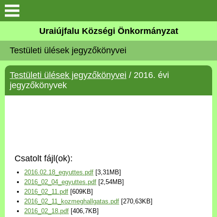
Köszöntő
Uraiújfalu Községi Önkormányzat
Testületi ülések jegyzőkönyvei
Elérhetőségek
Testületi ülések jegyzőkönyvei
/ 2016. évi
Uraiújfalu
jegyzőkönyvek
Önkormányzat
Közös Önkormányzati
Hivatal
Csatolt fájl(ok):
Választási információk
2016.02.18_egyuttes.pdf
[3,31MB]
2016_02_04_egyuttes.pdf
[2,54MB]
Versenyképes Járások
2016_02_11.pdf
[609KB]
Program
2016_02_11_kozmeghallgatas.pdf
[270,63KB]
2016_02_18.pdf
[406,7KB]