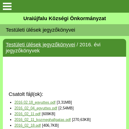
Köszöntő
Uraiújfalu Községi Önkormányzat
Testületi ülések jegyzőkönyvei
Elérhetőségek
Testületi ülések jegyzőkönyvei
/ 2016. évi
Uraiújfalu
jegyzőkönyvek
Önkormányzat
Közös Önkormányzati
Hivatal
Csatolt fájl(ok):
Választási információk
2016.02.18_egyuttes.pdf
[3,31MB]
2016_02_04_egyuttes.pdf
[2,54MB]
Versenyképes Járások
2016_02_11.pdf
[609KB]
Program
2016_02_11_kozmeghallgatas.pdf
[270,63KB]
2016_02_18.pdf
[406,7KB]