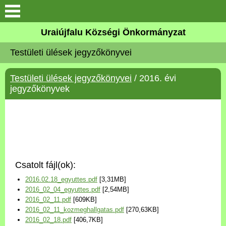
Köszöntő
Uraiújfalu Községi Önkormányzat
Testületi ülések jegyzőkönyvei
Elérhetőségek
Testületi ülések jegyzőkönyvei
/ 2016. évi
Uraiújfalu
jegyzőkönyvek
Önkormányzat
Közös Önkormányzati
Hivatal
Csatolt fájl(ok):
Választási információk
2016.02.18_egyuttes.pdf
[3,31MB]
2016_02_04_egyuttes.pdf
[2,54MB]
Versenyképes Járások
2016_02_11.pdf
[609KB]
Program
2016_02_11_kozmeghallgatas.pdf
[270,63KB]
2016_02_18.pdf
[406,7KB]