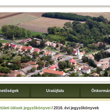
hetőségek
Uraiújfalu
Önkormán
tületi ülések jegyzőkönyvei
/ 2016. évi jegyzőkönyvek