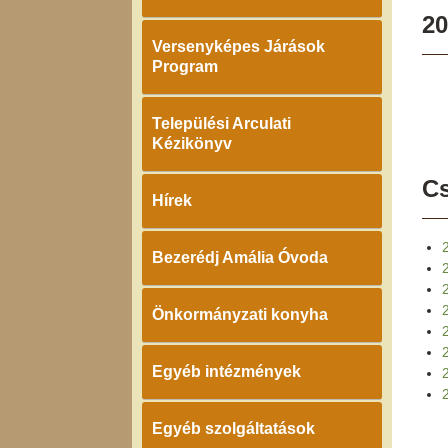
20
Versenyképes Járások
Program
Települési Arculati
Kézikönyv
Cs
Hírek
Bezerédj Amália Óvoda
Önkormányzati konyha
Egyéb intézmények
Egyéb szolgáltatások