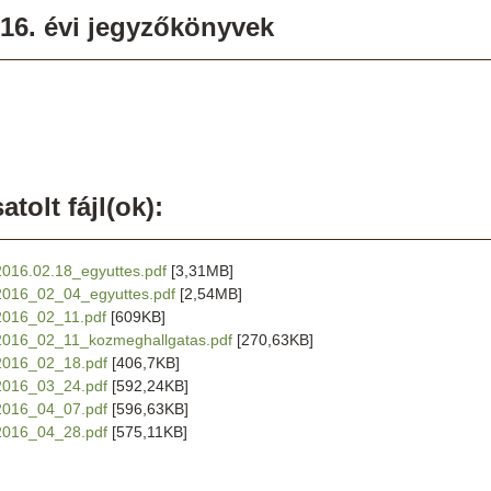
16. évi jegyzőkönyvek
atolt fájl(ok):
2016.02.18_egyuttes.pdf
[3,31MB]
2016_02_04_egyuttes.pdf
[2,54MB]
2016_02_11.pdf
[609KB]
2016_02_11_kozmeghallgatas.pdf
[270,63KB]
2016_02_18.pdf
[406,7KB]
2016_03_24.pdf
[592,24KB]
2016_04_07.pdf
[596,63KB]
2016_04_28.pdf
[575,11KB]