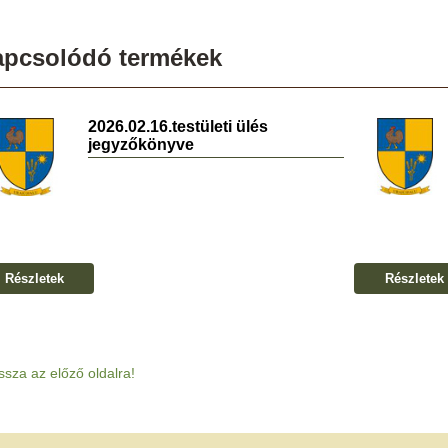
apcsolódó termékek
2026.02.16.testületi ülés
jegyzőkönyve
Részletek
Részletek
ssza az előző oldalra!