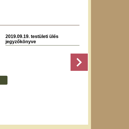
2019.09.19. testületi ülés
2022.0
jegyzőkönyve
jegyz
Részletek