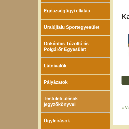
Egészségügyi ellátás
K
Uraiújfalu Sportegyesület
Önkéntes Tűzoltó és
Polgárőr Egyesület
Látnivalók
Pályázatok
Testületi ülések
jegyzőkönyvei
«
Vi
Ügyleírások