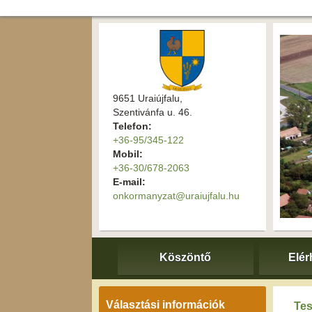
9651 Uraiújfalu,
Szentivánfa u. 46.
Telefon:
+36-95/345-122
Mobil:
+36-30/678-2063
E-mail:
onkormanyzat@uraiujfalu.hu
Köszöntő
Elér
Választási információk
Tes