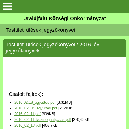
Köszöntő
Uraiújfalu Községi Önkormányzat
Testületi ülések jegyzőkönyvei
Elérhetőségek
Testületi ülések jegyzőkönyvei
/ 2016. évi
Uraiújfalu
jegyzőkönyvek
Önkormányzat
Közös Önkormányzati
Hivatal
Csatolt fájl(ok):
Választási információk
2016.02.18_egyuttes.pdf
[3,31MB]
2016_02_04_egyuttes.pdf
[2,54MB]
Versenyképes Járások
2016_02_11.pdf
[609KB]
Program
2016_02_11_kozmeghallgatas.pdf
[270,63KB]
2016_02_18.pdf
[406,7KB]